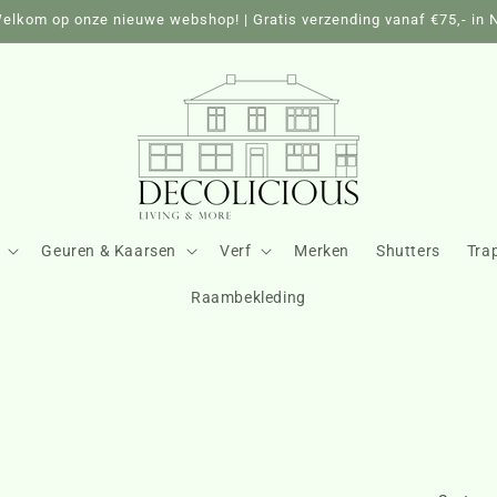
elkom op onze nieuwe webshop! | Gratis verzending vanaf €75,- in 
Geuren & Kaarsen
Verf
Merken
Shutters
Tra
Raambekleding