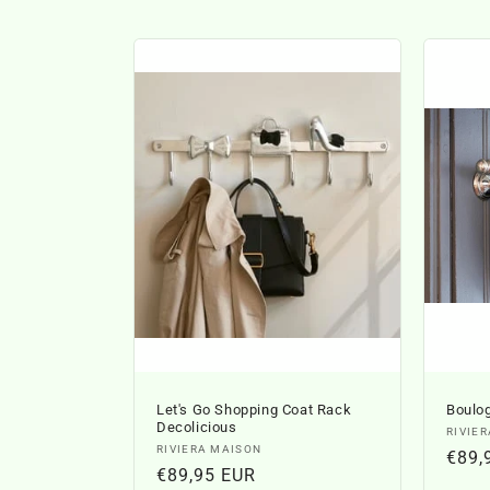
l
l
e
c
t
i
e
:
Let's Go Shopping Coat Rack
Boulo
Decolicious
Verko
RIVIE
Verkoper:
RIVIERA MAISON
Norm
€89,
Normale
€89,95 EUR
prijs