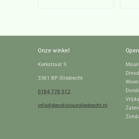
prijs
Onze winkel
Open
Kerkstraat 9
Maan
Dinsd
3361 BP Sliedrecht
Woens
Donde
0184 778 512
Vrijd
info@decolicioussliedrecht.nl
Zater
Zonda