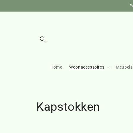
Meteen
W
naar de
content
Home
Woonaccessoires
Meubels
C
Kapstokken
o