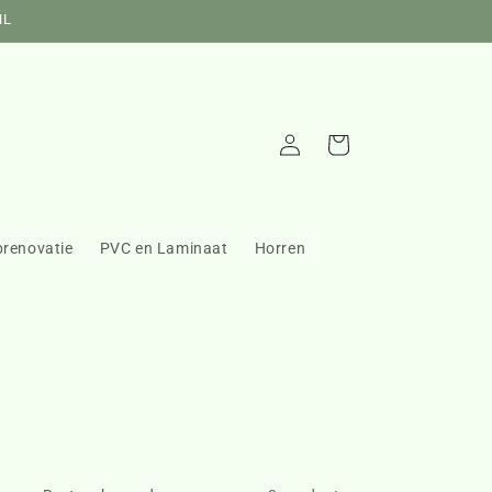
NL
Inloggen
Winkelwagen
prenovatie
PVC en Laminaat
Horren