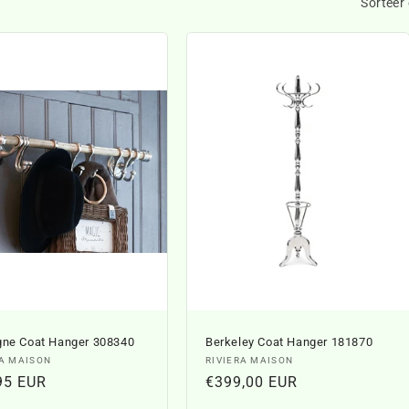
Sorteer 
gne Coat Hanger 308340
Berkeley Coat Hanger 181870
per:
Verkoper:
RA MAISON
RIVIERA MAISON
ale
95 EUR
Normale
€399,00 EUR
prijs