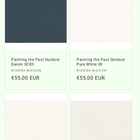
t
i
e
:
Painting the Past Outdoor
Painting the Past Outdoor
Denim SC83
Pure White 00
Verkoper:
Verkoper:
RIVIERA MAISON
RIVIERA MAISON
Normale
€55,00 EUR
Normale
€55,00 EUR
prijs
prijs