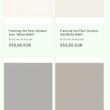
Painting the Past Outdoor
Painting the Past Outdoor
Hist. White NN00
Old White NN01
Verkoper:
Verkoper:
RIVIERA MAISON
RIVIERA MAISON
Normale
€55,00 EUR
Normale
€55,00 EUR
prijs
prijs