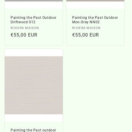
Painting the Past Outdoor
Painting the Past Outdoor
Driftwood S12
Mon.Grey NN02
Verkoper:
Verkoper:
RIVIERA MAISON
RIVIERA MAISON
Normale
€55,00 EUR
Normale
€55,00 EUR
prijs
prijs
Painting the Past outdoor