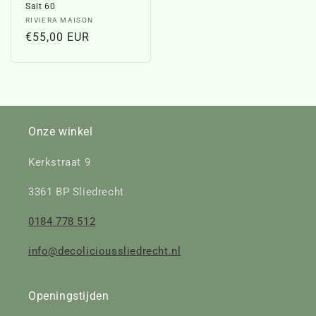
Salt 60
Verkoper:
RIVIERA MAISON
Normale
€55,00 EUR
prijs
Onze winkel
Kerkstraat 9
3361 BP Sliedrecht
0184 778 512
info@decolicioussliedrecht.nl
Openingstijden