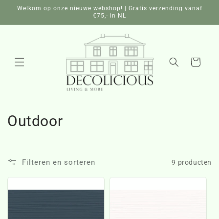
Meteen
Welkom op onze nieuwe webshop! | Gratis verzending vanaf
naar de
€75,- in NL
content
Winkelwagen
C
Outdoor
o
l
Filteren en sorteren
9 producten
l
e
c