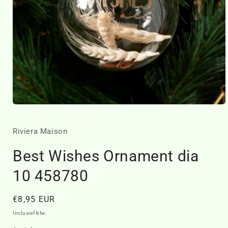
Media
1
openen
in
Riviera Maison
modaal
Best Wishes Ornament dia
10 458780
Normale
€8,95 EUR
prijs
Inclusief btw.