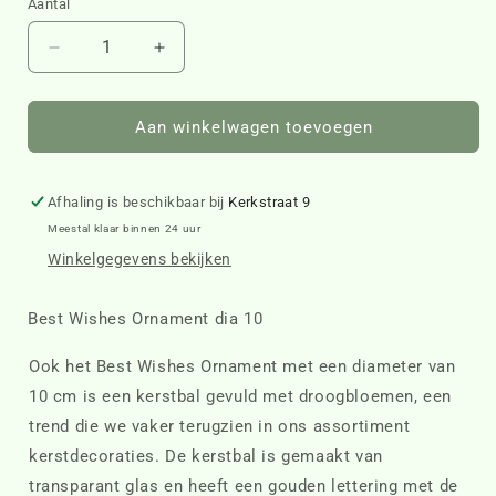
Aantal
Aantal
Aantal
verlagen
verhogen
voor
voor
Best
Best
Aan winkelwagen toevoegen
Wishes
Wishes
Ornament
Ornament
dia
dia
Afhaling is beschikbaar bij
Kerkstraat 9
10
10
Meestal klaar binnen 24 uur
458780
458780
Winkelgegevens bekijken
Best Wishes Ornament dia 10
Ook het Best Wishes Ornament met een diameter van
10 cm is een kerstbal gevuld met droogbloemen, een
trend die we vaker terugzien in ons assortiment
kerstdecoraties. De kerstbal is gemaakt van
transparant glas en heeft een gouden lettering met de