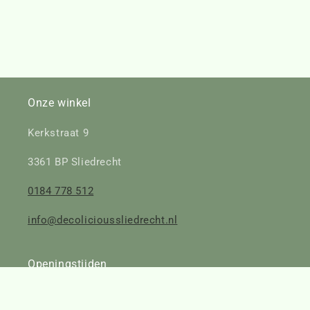
Onze winkel
Kerkstraat 9
3361 BP Sliedrecht
0184 778 512
info@decolicioussliedrecht.nl
Openingstijden
Maandag: Gesloten