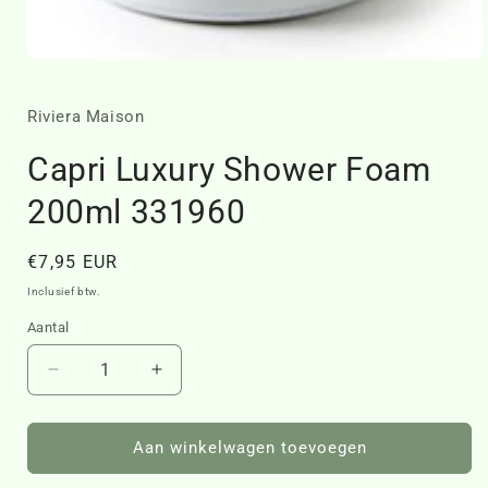
Media
1
openen
in
Riviera Maison
modaal
Capri Luxury Shower Foam
200ml 331960
Normale
€7,95 EUR
prijs
Inclusief btw.
Aantal
Aantal
Aantal
verlagen
verhogen
voor
voor
Capri
Capri
Aan winkelwagen toevoegen
Luxury
Luxury