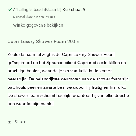
Shower
Shower
Foam
Foam
Afhaling is beschikbaar bij
Kerkstraat 9
200ml
200ml
Meestal klaar binnen 24 uur
331960
331960
Winkelgegevens bekijken
Capri Luxury Shower Foam 200ml
Zoals de naam al zegt is de Capri Luxury Shower Foam
geïnspireerd op het Spaanse eiland Capri met steile kliffen en
prachtige baaien, waar de jetset van Italië in de zomer
neerstrijkt. De belangrijkste geurnoten van de shower foam zijn
patchouli, peer en zwarte bes, waardoor hij fruitig en fris ruikt.
De shower foam schuimt heerlijk, waardoor hij van elke douche
een waar feestje maakt!
Share