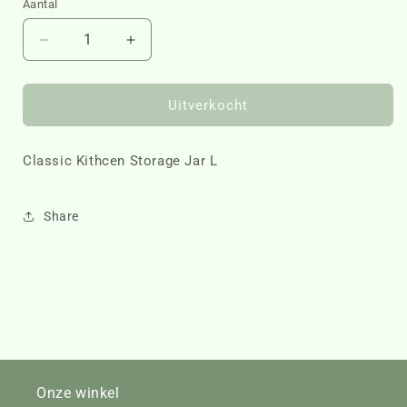
Aantal
Aantal
Aantal
verlagen
verhogen
voor
voor
Classic
Classic
Uitverkocht
Kithcen
Kithcen
Storage
Storage
Classic Kithcen Storage Jar L
Jar
Jar
L
L
456380
456380
Share
Onze winkel