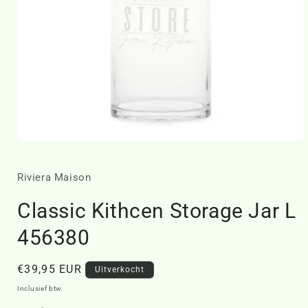
Media
1
openen
in
Riviera Maison
modaal
Classic Kithcen Storage Jar L
456380
Normale
€39,95 EUR
Uitverkocht
prijs
Inclusief btw.