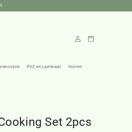
NL
Inloggen
Winkelwagen
prenovatie
PVC en Laminaat
Horren
Cooking Set 2pcs