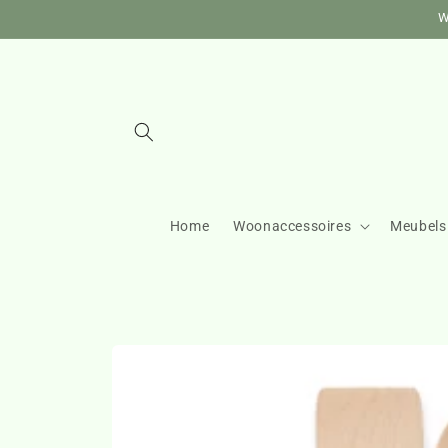
Meteen
W
naar de
content
Home
Woonaccessoires
Meubels
Ga direct naar
productinformatie