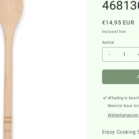
46813
Normale
€14,95 EUR
prijs
Inclusief btw.
Aantal
Aantal
verlagen
voor
Enjoy
Cooking
Set
2pcs
Afhaling is besc
468130
Meestal klaar bi
Winkelgegevens
Enjoy Cooking 