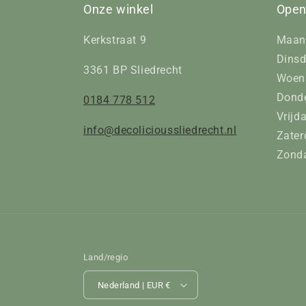
Onze winkel
Open
Kerkstraat 9
Maan
Dinsd
3361 BP Sliedrecht
Woens
Donde
0184 778 512
Vrijd
info@decolicioussliedrecht.nl
Zater
Zonda
Land/regio
Nederland | EUR €