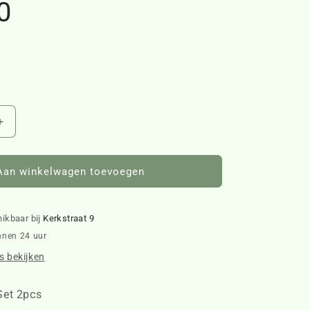
0
Aantal
verhogen
voor
Enjoy
Aan winkelwagen toevoegen
Cooking
Set
2pcs
hikbaar bij
Kerkstraat 9
468130
nnen 24 uur
 bekijken
Set 2pcs