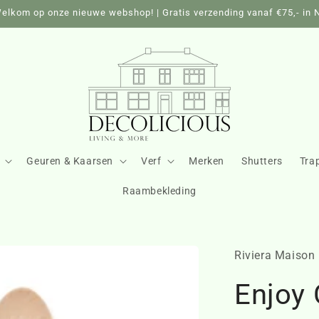
elkom op onze nieuwe webshop! | Gratis verzending vanaf €75,- in 
Geuren & Kaarsen
Verf
Merken
Shutters
Tra
Raambekleding
Riviera Maison
Enjoy 