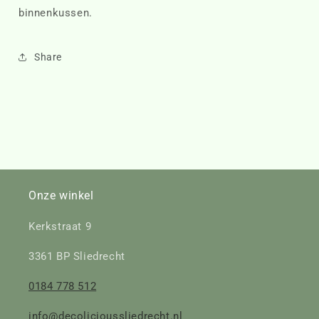
binnenkussen.
Share
Onze winkel
Kerkstraat 9
3361 BP Sliedrecht
0184 778 512
info@decolicioussliedrecht.nl