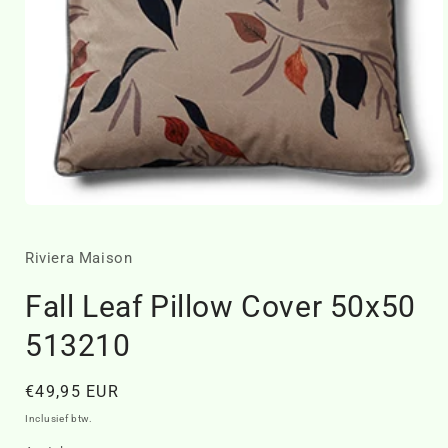
Media
1
openen
in
Riviera Maison
modaal
Fall Leaf Pillow Cover 50x50
513210
Normale
€49,95 EUR
prijs
Inclusief btw.