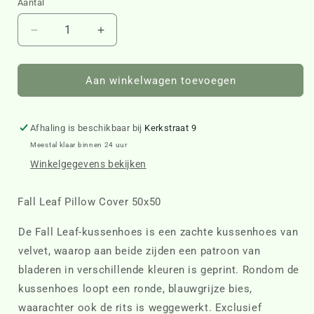
Aantal
Aantal
Aantal
verlagen
verhogen
voor
voor
Fall
Fall
Aan winkelwagen toevoegen
Leaf
Leaf
Pillow
Pillow
Cover
Cover
Afhaling is beschikbaar bij
Kerkstraat 9
50x50
50x50
Meestal klaar binnen 24 uur
513210
513210
Winkelgegevens bekijken
Fall Leaf Pillow Cover 50x50
De Fall Leaf-kussenhoes is een zachte kussenhoes van
velvet, waarop aan beide zijden een patroon van
bladeren in verschillende kleuren is geprint. Rondom de
kussenhoes loopt een ronde, blauwgrijze bies,
waarachter ook de rits is weggewerkt. Exclusief