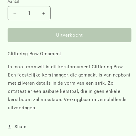
Aantal
Aantal
Aantal
verlagen
verhogen
voor
voor
Glittering
Glittering
Uitverkocht
Bow
Bow
Ornament
Ornament
Glittering Bow Ornament
491060
491060
In mooi roomwit is dit kerstornament Glittering Bow.
Een feestelijke kersthanger, die gemaakt is van nepbont
met zilveren details in de vorm van een strik. Zo
ontstaat er een aaibare kerstbal, die in geen enkele
kerstboom zal misstaan. Verkrijgbaar in verschillende
uitvoeringen.
Share