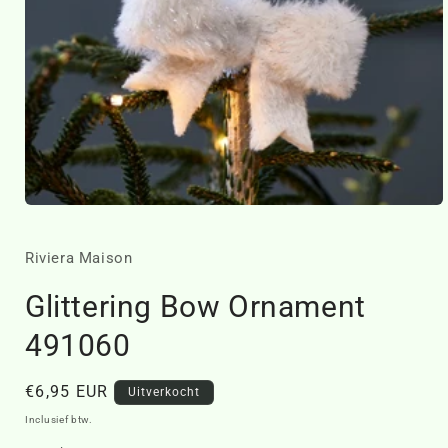
Media
1
openen
in
Riviera Maison
modaal
Glittering Bow Ornament
491060
Normale
€6,95 EUR
Uitverkocht
prijs
Inclusief btw.