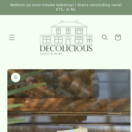
Meteen
Welkom op onze nieuwe webshop! | Gratis verzending vanaf
naar de
€75,- in NL
content
Winkelwagen
a direct naar
roductinformatie