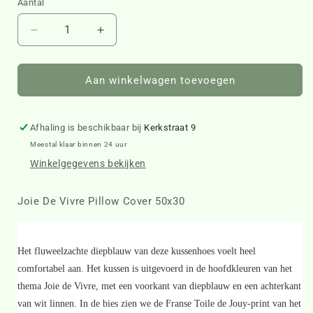
Aantal
Aantal
Aantal
verlagen
verhogen
voor
voor
Joie
Joie
Aan winkelwagen toevoegen
De
De
Vivre
Vivre
Pillow
Pillow
Afhaling is beschikbaar bij
Kerkstraat 9
Cover
Cover
Meestal klaar binnen 24 uur
50x30
50x30
Winkelgegevens bekijken
456620
456620
Joie De Vivre Pillow Cover 50x30
Het fluweelzachte diepblauw van deze kussenhoes voelt heel
comfortabel aan. Het kussen is uitgevoerd in de hoofdkleuren van het
thema Joie de Vivre, met een voorkant van diepblauw en een achterkant
van wit linnen. In de bies zien we de Franse Toile de Jouy-print van het