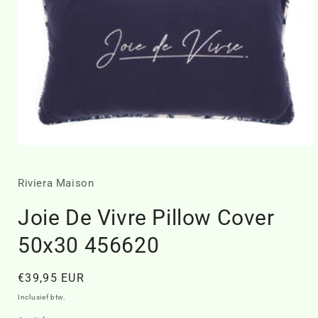
Media
1
openen
in
Riviera Maison
modaal
Joie De Vivre Pillow Cover
50x30 456620
Normale
€39,95 EUR
prijs
Inclusief btw.