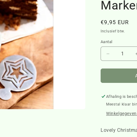
Marke
Normale
€9,95 EUR
prijs
Inclusief btw.
Aantal
Aantal
verlagen
voor
Lovely
Christmas
Capp.
Marker
Afhaling is besc
2pcs
Meestal klaar bi
428290
Winkelgegevens
Lovely Christm