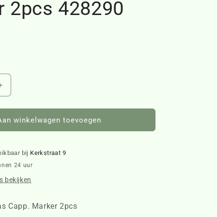
r 2pcs 428290
Aantal
verhogen
voor
Lovely
Aan winkelwagen toevoegen
Christmas
Capp.
Marker
hikbaar bij
Kerkstraat 9
2pcs
nnen 24 uur
428290
 bekijken
as Capp. Marker 2pcs