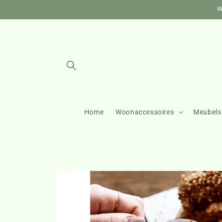
Meteen
W
naar de
content
Home
Woonaccessoires
Meubels
Ga direct naar
productinformatie