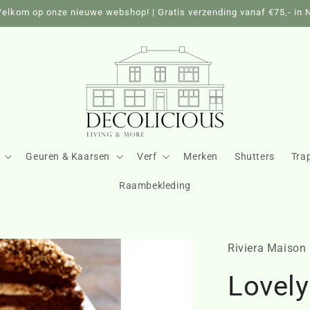
elkom op onze nieuwe webshop! | Gratis verzending vanaf €75,- in 
Geuren & Kaarsen
Verf
Merken
Shutters
Tra
Raambekleding
Riviera Maison
Lovely