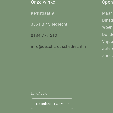
Onze winkel
Open
Kerkstraat 9
Maan
Dinsd
3361 BP Sliedrecht
Woens
Donde
0184 778 512
Vrijd
info@decolicioussliedrecht.nl
Zater
Zonda
Land/regio
Nederland | EUR €