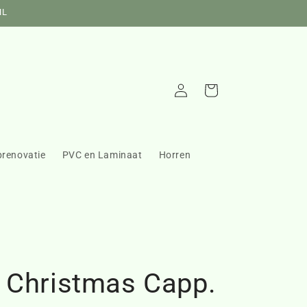
NL
Inloggen
Winkelwagen
prenovatie
PVC en Laminaat
Horren
 Christmas Capp.