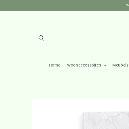
Meteen
W
naar de
content
Home
Woonaccessoires
Meubels
Ga direct naar
productinformatie