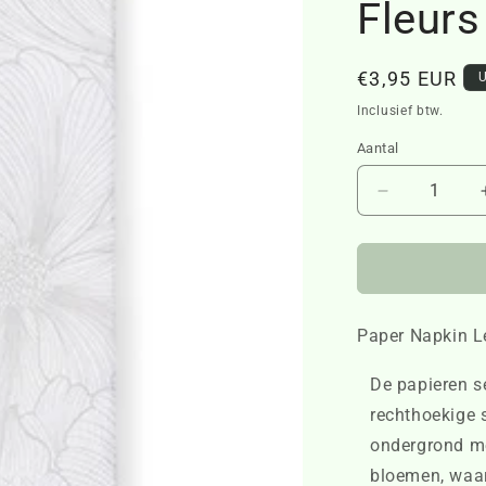
Fleur
Normale
€3,95 EUR
U
prijs
Inclusief btw.
Aantal
Aantal
verlagen
voor
Paper
Napkin
Les
Paper Napkin L
Fleurs
476940
De papieren se
rechthoekige 
ondergrond me
bloemen, waar