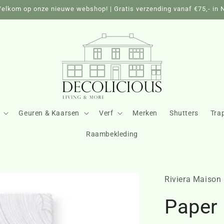
elkom op onze nieuwe webshop! | Gratis verzending vanaf €75,- in 
Geuren & Kaarsen
Verf
Merken
Shutters
Tra
Raambekleding
Riviera Maison
Paper