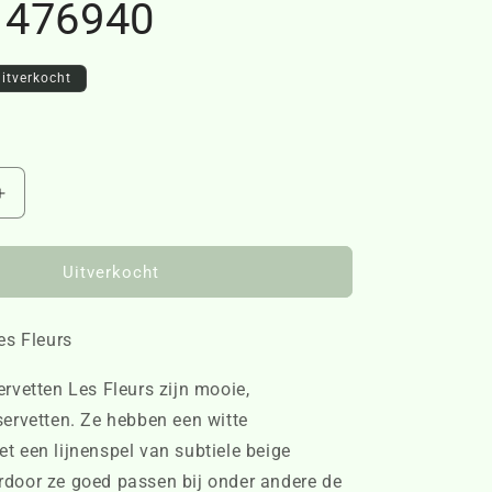
s 476940
itverkocht
Aantal
verhogen
voor
Paper
Uitverkocht
Napkin
Les
es Fleurs
Fleurs
476940
rvetten Les Fleurs zijn mooie,
servetten. Ze hebben een witte
t een lijnenspel van subtiele beige
door ze goed passen bij onder andere de