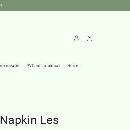
NL
Inloggen
Winkelwagen
prenovatie
PVC en Laminaat
Horren
 Napkin Les