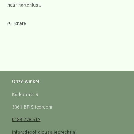
naar hartenlust.
Share
Onze winkel
Kerkstraat 9
3361 BP Sliedrecht
0184 778 512
info@decolicioussliedrecht.nl