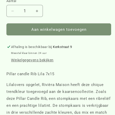
Aantal
Aantal
Aantal
verlagen
verhogen
voor
voor
Pillar
Pillar
Aan winkelwagen toevoegen
candle
candle
Rib
Rib
Lila
Lila
Afhaling is beschikbaar bij
Kerkstraat 9
7x15
7x15
Meestal klaar binnen 24 uur
509660
509660
Winkelgegevens bekijken
Pillar candle Rib Lila 7x15
Lilalovers opgelet, Rivièra Maison heeft deze chique
trendkleur toegevoegd aan de kaarsencollectie. Zoals
deze Pillar Candle Rib, een stompkaars met een ribreliëf
en een prachtige lilatint. De stompkaars is verkrijgbaar
in drie verschillende zachte kleuren, dus mix en match