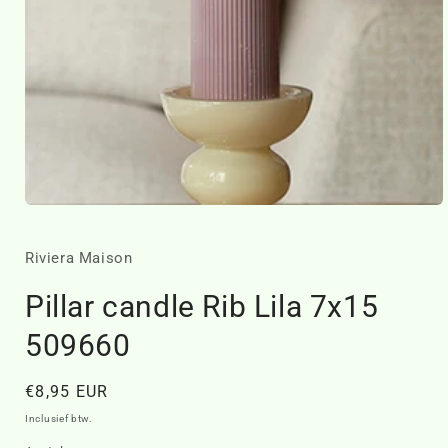
Media
1
openen
in
Riviera Maison
modaal
Pillar candle Rib Lila 7x15
509660
Normale
€8,95 EUR
prijs
Inclusief btw.