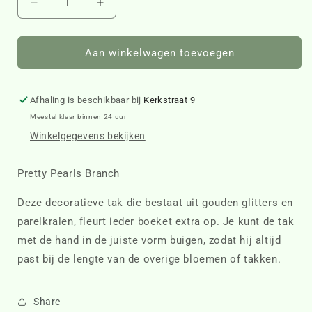
Aantal
Aantal
verlagen
verhogen
voor
voor
Pretty
Pretty
Aan winkelwagen toevoegen
Pearls
Pearls
Branch
Branch
464450
464450
Afhaling is beschikbaar bij
Kerkstraat 9
Meestal klaar binnen 24 uur
Winkelgegevens bekijken
Pretty Pearls Branch
Deze decoratieve tak die bestaat uit gouden glitters en
parelkralen, fleurt ieder boeket extra op. Je kunt de tak
met de hand in de juiste vorm buigen, zodat hij altijd
past bij de lengte van de overige bloemen of takken.
Share