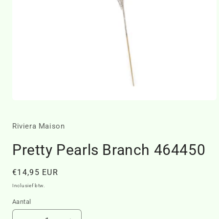
Media
1
openen
in
Riviera Maison
modaal
Pretty Pearls Branch 464450
Normale
€14,95 EUR
prijs
Inclusief btw.
Aantal