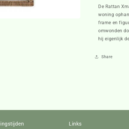
De Rattan Xma
woning ophan
frame en figu
omwonden doo
hij eigenlijk
Share
ingstijden
Links