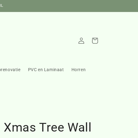
NL
Inloggen
Winkelwagen
prenovatie
PVC en Laminaat
Horren
n Xmas Tree Wall