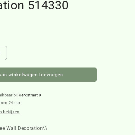
ation 514330
Aantal
verhogen
voor
Rattan
Aan winkelwagen toevoegen
Xmas
Tree
Wall
hikbaar bij
Kerkstraat 9
Decoration
nnen 24 uur
514330
 bekijken
ee Wall Decoration\\