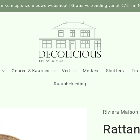
elkom op onze nieuwe webshop! | Gratis verzending vanaf €75,- in 
Geuren & Kaarsen
Verf
Merken
Shutters
Tra
Raambekleding
Riviera Maison
Ratta