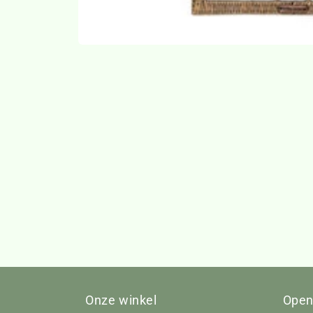
Media
1
openen
in
modaal
Onze winkel
Open