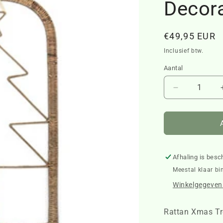
Decor
Normale
€49,95 EUR
prijs
Inclusief btw.
Aantal
Aantal
verlagen
voor
Rattan
Xmas
Tree
Wall
Afhaling is besc
Decoration
Meestal klaar bi
514330
Winkelgegevens
Rattan Xmas Tr