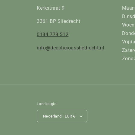
Kerkstraat 9
Maan
Dinsd
3361 BP Sliedrecht
Woens
Donde
0184 778 512
Vrijd
info@decolicioussliedrecht.nl
Zater
Zonda
Land/regio
Nederland | EUR €