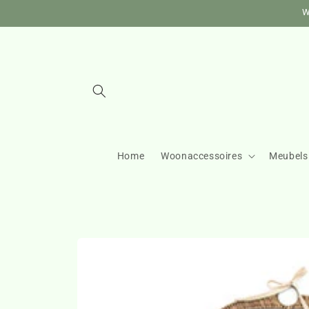
Meteen
W
naar de
content
Home
Woonaccessoires
Meubels
Ga direct naar
productinformatie