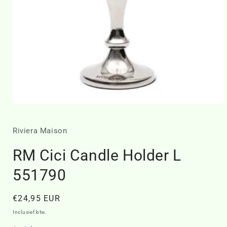
Media
1
openen
in
Riviera Maison
modaal
RM Cici Candle Holder L
551790
Normale
€24,95 EUR
prijs
Inclusief btw.