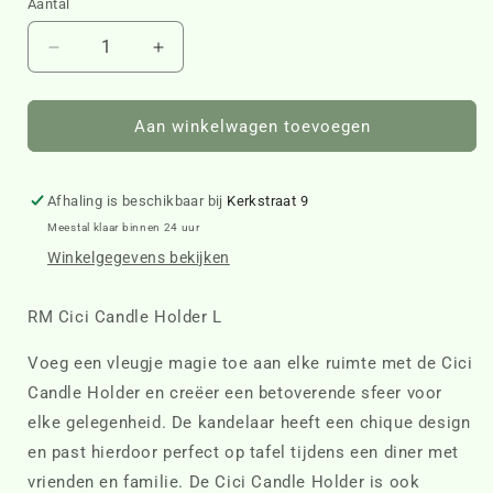
Aantal
Aantal
Aantal
verlagen
verhogen
voor
voor
RM
RM
Aan winkelwagen toevoegen
Cici
Cici
Candle
Candle
Holder
Holder
Afhaling is beschikbaar bij
Kerkstraat 9
L
L
Meestal klaar binnen 24 uur
551790
551790
Winkelgegevens bekijken
RM Cici Candle Holder L
Voeg een vleugje magie toe aan elke ruimte met de Cici
Candle Holder en creëer een betoverende sfeer voor
elke gelegenheid. De kandelaar heeft een chique design
en past hierdoor perfect op tafel tijdens een diner met
vrienden en familie. De Cici Candle Holder is ook