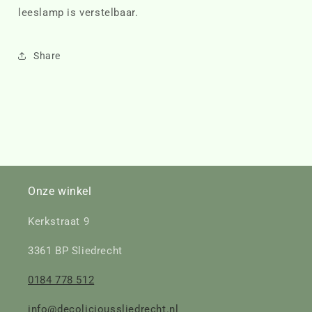
leeslamp is verstelbaar.
Share
Onze winkel
Kerkstraat 9
3361 BP Sliedrecht
0184 778 512
info@decolicioussliedrecht.nl