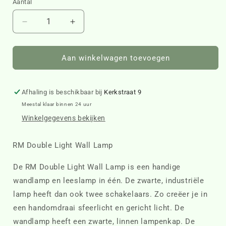
Aantal
Aantal
Aantal
verlagen
verhogen
voor
voor
RM
RM
Aan winkelwagen toevoegen
Double
Double
Light
Light
Wall
Wall
Afhaling is beschikbaar bij
Kerkstraat 9
Lamp
Lamp
Meestal klaar binnen 24 uur
503890
503890
Winkelgegevens bekijken
RM Double Light Wall Lamp
De RM Double Light Wall Lamp is een handige
wandlamp en leeslamp in één. De zwarte, industriële
lamp heeft dan ook twee schakelaars. Zo creëer je in
een handomdraai sfeerlicht en gericht licht. De
wandlamp heeft een zwarte, linnen lampenkap. De