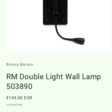
Media
1
openen
in
Riviera Maison
modaal
RM Double Light Wall Lamp
503890
Normale
€169,00 EUR
prijs
Inclusief btw.