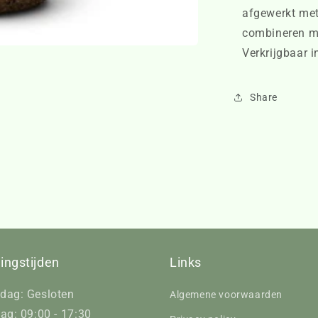
afgewerkt met 
combineren me
Verkrijgbaar i
Share
ingstijden
Links
dag: Gesloten
Algemene voorwaarden
ag: 09:00 - 17:30