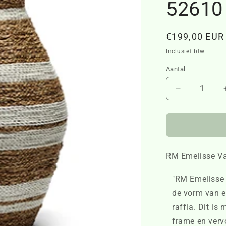
52610
Normale
€199,00 EUR
prijs
Inclusief btw.
Aantal
Aantal
verlagen
voor
RM
Emelisse
Vase
RM Emelisse V
L
52610
"RM Emelisse 
de vorm van e
raffia. Dit is
frame en verv