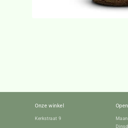
Media
1
openen
in
modaal
Onze winkel
Open
Kerkstraat 9
Maan
Dinsd