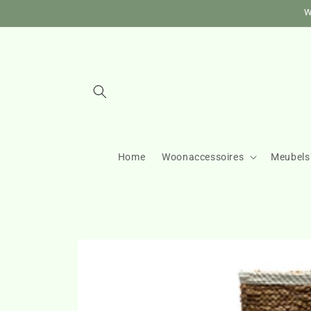
Meteen
W
naar de
content
Home
Woonaccessoires
Meubels
Ga direct naar
productinformatie