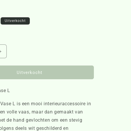
Uitverkocht
Aantal
verhogen
voor
RM
Uitverkocht
Emelisse
Vase
ase L
L
52610
Vase L is een mooi interieuraccessoire in
en volle vaas, maar dan gemaakt van
 met de hand gevlochten om een stevig
olgens deels wit geschilderd en