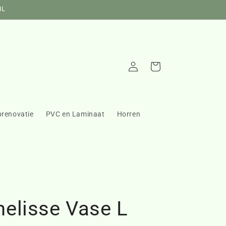
NL
Inloggen
Winkelwagen
prenovatie
PVC en Laminaat
Horren
elisse Vase L