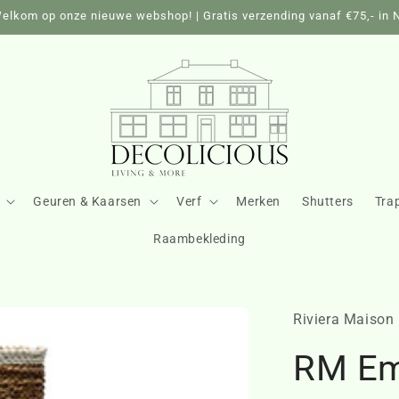
elkom op onze nieuwe webshop! | Gratis verzending vanaf €75,- in 
Geuren & Kaarsen
Verf
Merken
Shutters
Tra
Raambekleding
Riviera Maison
RM Em