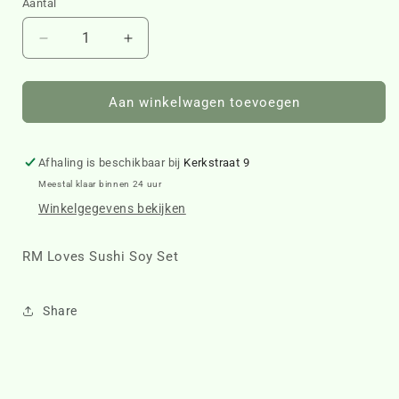
Aantal
Aantal
Aantal
verlagen
verhogen
voor
voor
RM
RM
Aan winkelwagen toevoegen
Loves
Loves
Sushi
Sushi
Soy
Soy
Afhaling is beschikbaar bij
Kerkstraat 9
Set
Set
Meestal klaar binnen 24 uur
520540
520540
Winkelgegevens bekijken
RM Loves Sushi Soy Set
Share