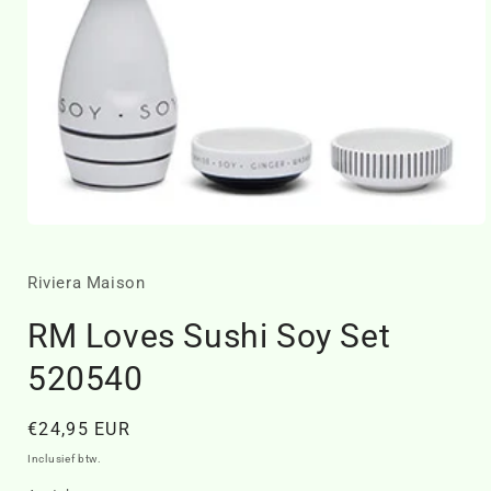
Media
1
openen
in
Riviera Maison
modaal
RM Loves Sushi Soy Set
520540
Normale
€24,95 EUR
prijs
Inclusief btw.