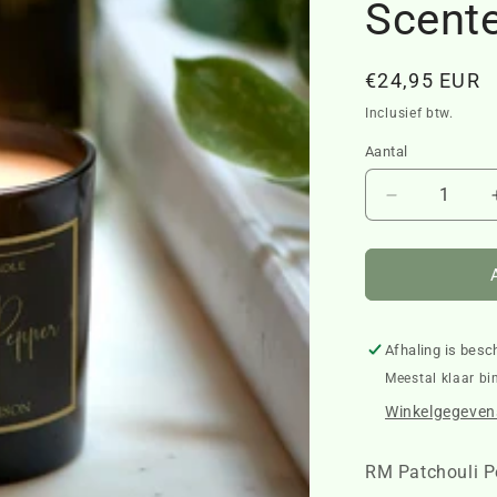
Scent
Normale
€24,95 EUR
prijs
Inclusief btw.
Aantal
Aantal
verlagen
voor
RM
Patchouli
Pepper
Scented
Afhaling is besc
Candle
Meestal klaar bi
466580
Winkelgegevens
RM Patchouli P