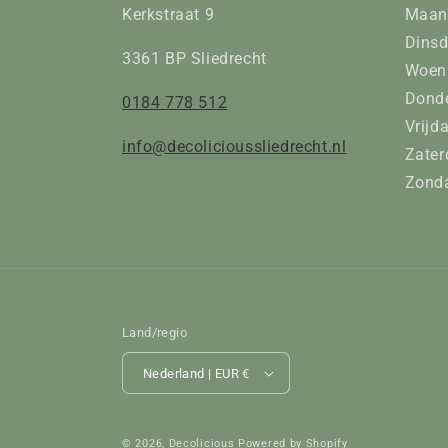
Kerkstraat 9
Maan
Dinsd
3361 BP Sliedrecht
Woens
Donde
0184 778 512
Vrijd
info@decolicioussliedrecht.nl
Zater
Zonda
Land/regio
Nederland | EUR €
© 2026,
Decolicious
Powered by Shopify