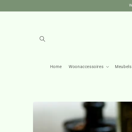
Meteen
W
naar de
content
Home
Woonaccessoires
Meubels
Ga direct naar
productinformatie