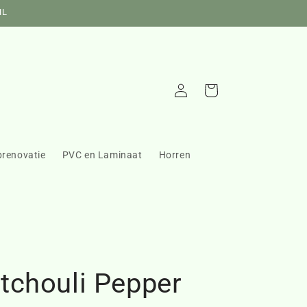
NL
Inloggen
Winkelwagen
prenovatie
PVC en Laminaat
Horren
tchouli Pepper