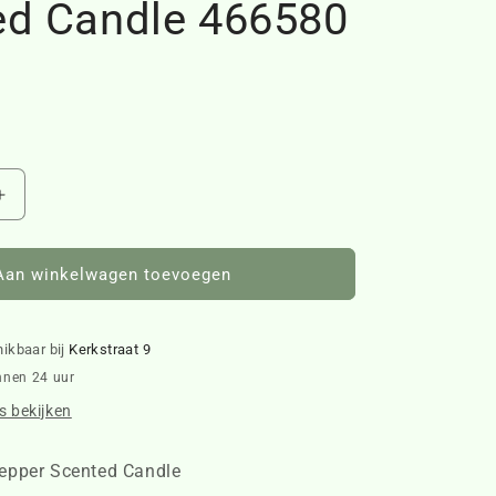
ed Candle 466580
Aantal
verhogen
voor
RM
Aan winkelwagen toevoegen
Patchouli
Pepper
Scented
hikbaar bij
Kerkstraat 9
Candle
nnen 24 uur
466580
 bekijken
epper Scented Candle