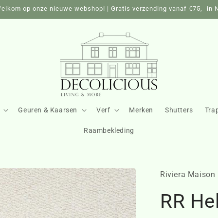
elkom op onze nieuwe webshop! | Gratis verzending vanaf €75,- in 
Geuren & Kaarsen
Verf
Merken
Shutters
Tra
Raambekleding
Riviera Maison
RR He