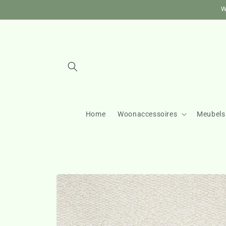
Meteen
W
naar de
content
Home
Woonaccessoires
Meubels
Ga direct naar
productinformatie