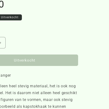
0
Uitverkocht
Aantal
verhogen
voor
RR
Uitverkocht
Hello
Coat
Hanger
Hanger
423290
lleen heel stevig materiaal, het is ook nog
el. Het is daarom niet alleen heel geschikt
figuren van te vormen, maar ook stevig
oorbeeld als kapstokhaak te kunnen