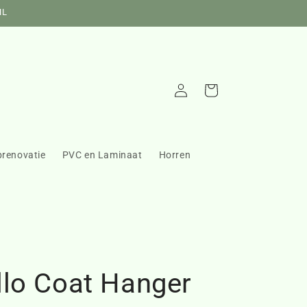
NL
Inloggen
Winkelwagen
prenovatie
PVC en Laminaat
Horren
llo Coat Hanger