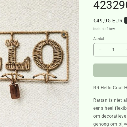
42329
Normale
€49,95 EUR
prijs
Inclusief btw.
Aantal
Aantal
verlagen
voor
RR
Hello
Coat
RR Hello Coat 
Hanger
423290
Rattan is niet a
eens heel flexib
om decoratieve 
genoeg om bijv