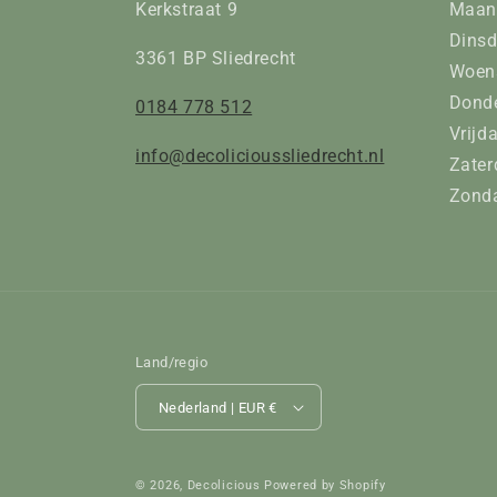
Kerkstraat 9
Maan
Dinsd
3361 BP Sliedrecht
Woens
Donde
0184 778 512
Vrijd
info@decolicioussliedrecht.nl
Zater
Zonda
Land/regio
Nederland | EUR €
© 2026,
Decolicious
Powered by Shopify