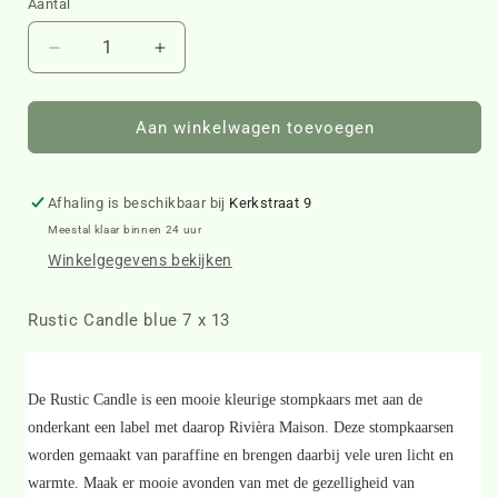
Aantal
Aantal
Aantal
verlagen
verhogen
voor
voor
Rustic
Rustic
Aan winkelwagen toevoegen
Candle
Candle
blue
blue
7
7
Afhaling is beschikbaar bij
Kerkstraat 9
x
x
Meestal klaar binnen 24 uur
13
13
Winkelgegevens bekijken
431410
431410
Rustic Candle blue 7 x 13
De Rustic Candle is een mooie kleurige stompkaars met aan de
onderkant een label met daarop Rivièra Maison. Deze stompkaarsen
worden gemaakt van paraffine en brengen daarbij vele uren licht en
warmte. Maak er mooie avonden van met de gezelligheid van