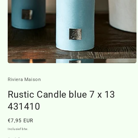
Media
1
openen
in
Riviera Maison
modaal
Rustic Candle blue 7 x 13
431410
Normale
€7,95 EUR
prijs
Inclusief btw.