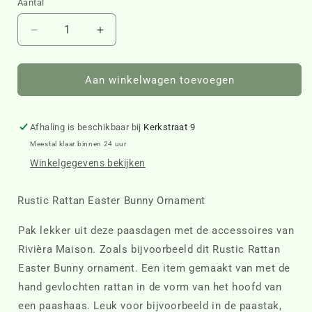
Aantal
Aantal
Aantal
verlagen
verhogen
voor
voor
Rustic
Rustic
Aan winkelwagen toevoegen
Rattan
Rattan
Easter
Easter
Bunny
Bunny
Afhaling is beschikbaar bij
Kerkstraat 9
Ornament
Ornament
Meestal klaar binnen 24 uur
528480
528480
Winkelgegevens bekijken
Rustic Rattan Easter Bunny Ornament
Pak lekker uit deze paasdagen met de accessoires van
Rivièra Maison. Zoals bijvoorbeeld dit Rustic Rattan
Easter Bunny ornament. Een item gemaakt van met de
hand gevlochten rattan in de vorm van het hoofd van
een paashaas. Leuk voor bijvoorbeeld in de paastak,