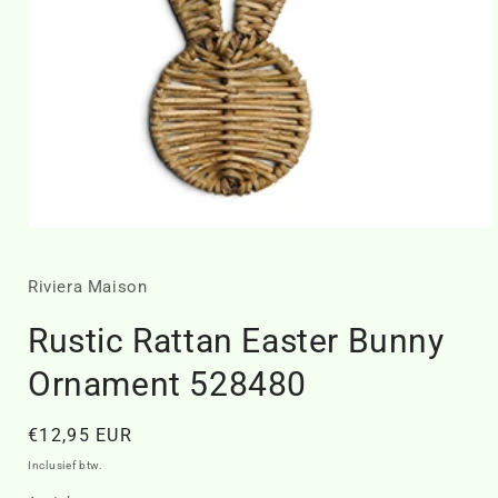
Media
1
openen
in
Riviera Maison
modaal
Rustic Rattan Easter Bunny
Ornament 528480
Normale
€12,95 EUR
prijs
Inclusief btw.