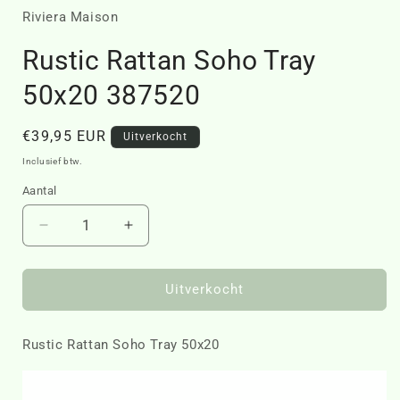
openen
in
Riviera Maison
modaal
Rustic Rattan Soho Tray
50x20 387520
Normale
€39,95 EUR
Uitverkocht
prijs
Inclusief btw.
Aantal
Aantal
Aantal
verlagen
verhogen
voor
voor
Rustic
Rustic
Uitverkocht
Rattan
Rattan
Soho
Soho
Rustic Rattan Soho Tray 50x20
Tray
Tray
50x20
50x20
387520
387520