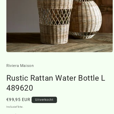
Media
1
openen
in
Riviera Maison
modaal
Rustic Rattan Water Bottle L
489620
Normale
€99,95 EUR
Uitverkocht
prijs
Inclusief btw.