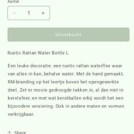
Aantal
Aantal
Aantal
verlagen
verhogen
voor
voor
Rustic
Rustic
Uitverkocht
Rattan
Rattan
Water
Water
Rustic Rattan Water Bottle L
Bottle
Bottle
L
L
489620
489620
Een leuke decoratie: een rustic rattan waterfles waar
van alles in kan, behalve water. Met de hand gemaakt,
RM-branding op het leertje boven het opengewerkte
deel. Zet er mooie gedroogde takken in, al dan niet in
kerstsfeer, en met wat kerstballen erbij wordt het een
bijzondere versiering. Ook in andere maten en vormen
verkrijgbaar.
Share