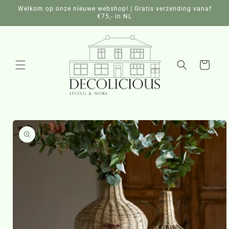
Meteen
Welkom op onze nieuwe webshop! | Gratis verzending vanaf
naar de
€75,- in NL
content
Winkelwagen
a direct naar
roductinformatie