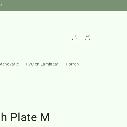
NL
Inloggen
Winkelwagen
prenovatie
PVC en Laminaat
Horren
sh Plate M