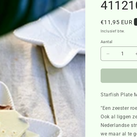
41121
Normale
€11,95 EUR
prijs
Inclusief btw.
Aantal
Aantal
verlagen
voor
Starfish
Plate
M
Starfish Plate 
4112100
"Een zeester ro
Ook al liggen z
Nederlandse st
we maar al te g