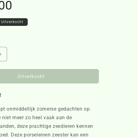
00
Uitverkocht
Aantal
verhogen
voor
Starfish
Uitverkocht
Plate
M
M
4112100
ept onmiddellijk zomerse gedachten op.
e niet meer zo heel vaak aan de
randen, deze prachtige zeedieren kennen
oed. Deze porseleinen zeester kan een