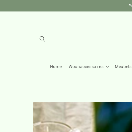
Meteen
W
naar de
content
Home
Woonaccessoires
Meubels
Ga direct naar
productinformatie