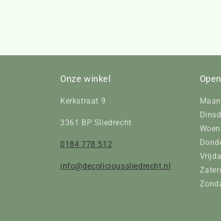
Onze winkel
Open
Kerkstraat 9
Maan
Dinsd
3361 BP Sliedrecht
Woens
Donde
0184 778 512
Vrijd
info@decolicioussliedrecht.nl
Zater
Zonda