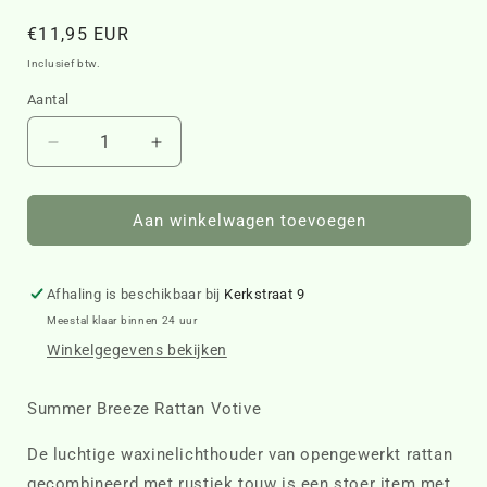
Normale
€11,95 EUR
prijs
Inclusief btw.
Aantal
Aantal
Aantal
verlagen
verhogen
voor
voor
Summer
Summer
Aan winkelwagen toevoegen
Breeze
Breeze
Rattan
Rattan
Votive
Votive
Afhaling is beschikbaar bij
Kerkstraat 9
412110
412110
Meestal klaar binnen 24 uur
Winkelgegevens bekijken
Summer Breeze Rattan Votive
De luchtige waxinelichthouder van opengewerkt rattan
gecombineerd met rustiek touw is een stoer item met