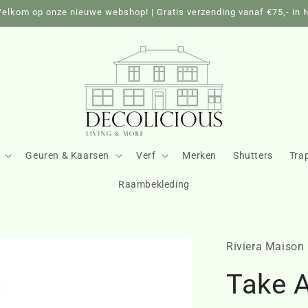
elkom op onze nieuwe webshop! | Gratis verzending vanaf €75,- in 
Geuren & Kaarsen
Verf
Merken
Shutters
Tra
Raambekleding
Riviera Maison
Take A