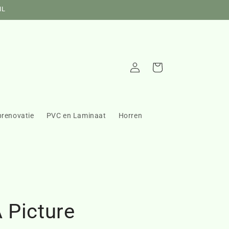
NL
Inloggen
Winkelwagen
prenovatie
PVC en Laminaat
Horren
 Picture