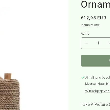
Ornam
Normale
€12,95 EUR
prijs
Inclusief btw.
Aantal
Aantal
verlagen
voor
Take
A
Picture
Ornament
Afhaling is besc
458480
Meestal klaar bi
Winkelgegevens
Take A Picture