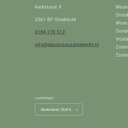
Kerkstraat 9
Maan
Dinsd
3361 BP Sliedrecht
Woens
Donde
0184 778 512
Vrijd
info@decolicioussliedrecht.nl
Zater
Zonda
Land/regio
Nederland | EUR €