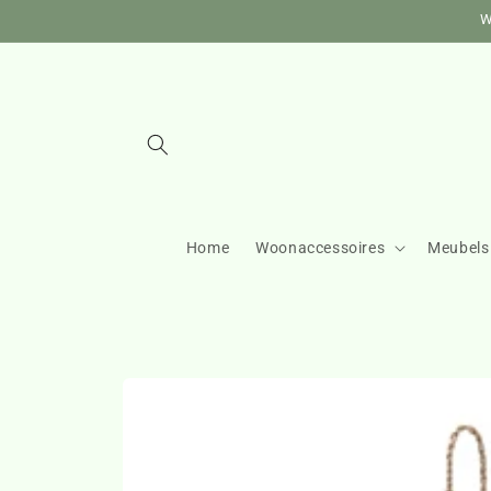
Meteen
W
naar de
content
Home
Woonaccessoires
Meubels
Ga direct naar
productinformatie