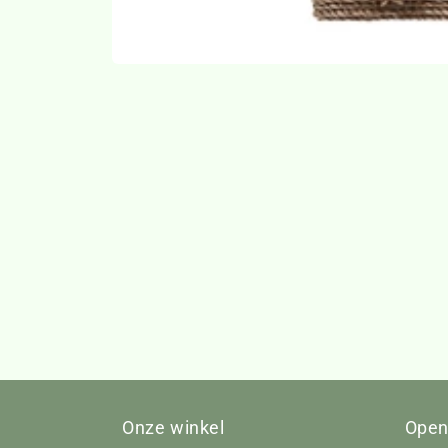
Media
1
openen
in
modaal
Onze winkel
Open