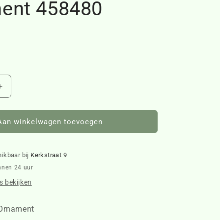
ent 458480
Aantal
verhogen
voor
Take
Aan winkelwagen toevoegen
A
Picture
Ornament
hikbaar bij
Kerkstraat 9
458480
nnen 24 uur
 bekijken
 Ornament