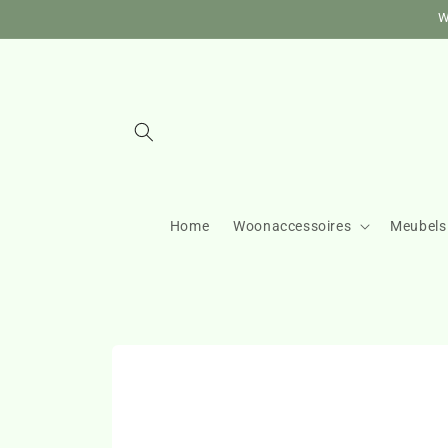
Meteen
W
naar de
content
Home
Woonaccessoires
Meubels
Ga direct naar
productinformatie