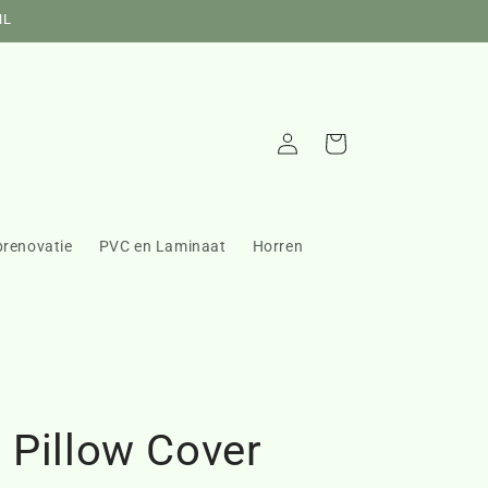
NL
Inloggen
Winkelwagen
prenovatie
PVC en Laminaat
Horren
 Pillow Cover