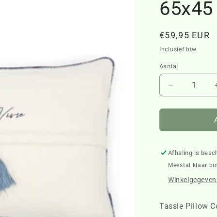
65x45
Normale
€59,95 EUR
prijs
Inclusief btw.
Aantal
Aantal
verlagen
voor
Tassle
Pillow
Cover
65x45
Afhaling is besc
456630
Meestal klaar bi
Winkelgegevens
Tassle Pillow 