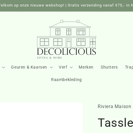
elkom op onze nieuwe webshop! | Gratis verzending vanaf €75,- in 
Geuren & Kaarsen
Verf
Merken
Shutters
Tra
Raambekleding
Riviera Maison
Tassle