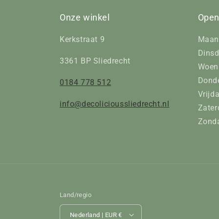
Onze winkel
Open
Kerkstraat 9
Maan
Dinsd
3361 BP Sliedrecht
Woens
Donde
0184 778 512
Vrijd
info@decolicioussliedrecht.nl
Zater
Zonda
Land/regio
Nederland | EUR €