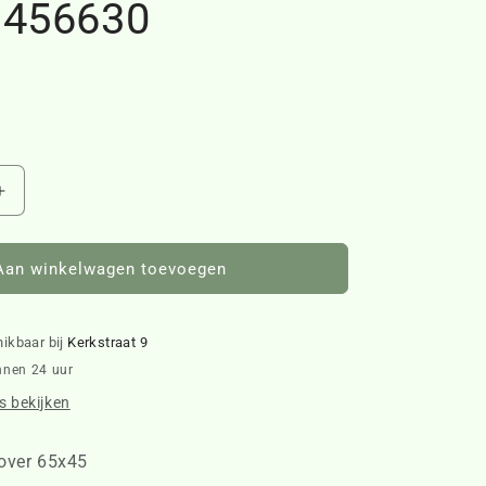
 456630
Aantal
verhogen
voor
Tassle
Aan winkelwagen toevoegen
Pillow
Cover
65x45
hikbaar bij
Kerkstraat 9
456630
nnen 24 uur
 bekijken
Cover 65x45